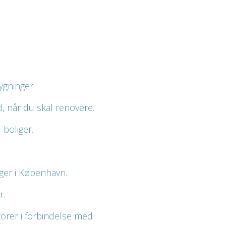
bygninger.
, når du skal renovere.
l boliger.
ger i København.
r.
orer i forbindelse med