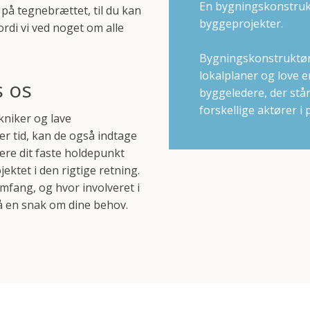
En bygningskonstrukt
r på tegnebrættet, til du kan
byggeprojekter.
fordi vi ved noget om alle
Bygningskonstruktøre
lokalplaner og love 
s os
byggeledere, der stå
forskellige aktører i 
niker og lave
er tid, kan de også indtage
være dit faste holdepunkt
jektet i den rigtige retning.
omfang, og hvor involveret i
 få en snak om dine behov.