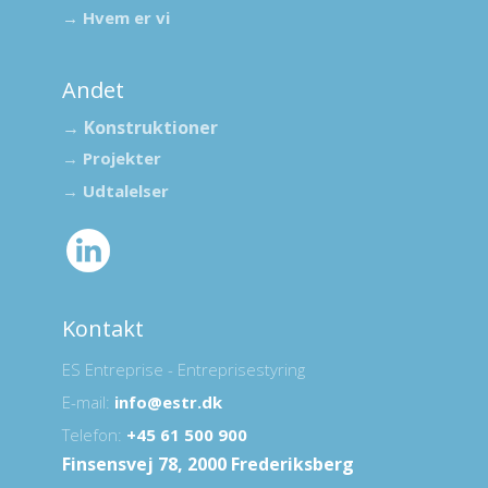
→ Hvem er vi
Andet
​→ Konstruktioner
→
Projekter
→
Udtalelser
​
Ko​
nt​akt
ES Entreprise - Entreprisestyring
E-mail:
info@estr.dk
Telefon:
+45 61 500 900
Finsensvej 78, 2000 Frederiksberg