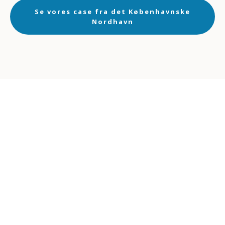
Se vores case fra det Københavnske
Nordhavn
En ​pålidelig samarbejdspartner
Med​
os på holdet har du en kompetent
samarbejdspartner, der samler trådende, så
du får en gnidningsfri byggeproces.