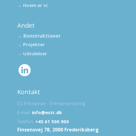
→ Hvem er vi
Andet
​→ Konstruktioner
→
Projekter
→
Udtalelser
​
Ko​
nt​akt
ES Entreprise - Entreprisestyring
E-mail:
info@estr.dk
Telefon:
+45 61 500 900
Finsensvej 78, 2000 Frederiksberg